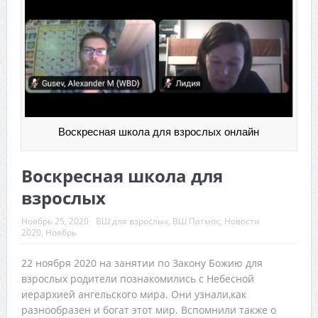
Воскресная школа для взрослых онлайн
Воскресная школа для
взрослых
Ноябрь 25, 2020
ВШ для взрослых
,
ВШ Патмос
,
Новости
2020
,
Ноябрь
22 ноября 2020 на занятии по Закону Божию для
взрослых родители познакомились с Небесной
иерархией ангельского мира. Они узнали,как
разнообразен и богат этот мир. Вспомнили также о