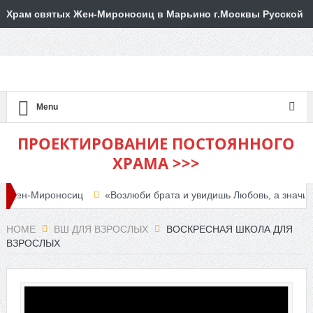
Храм святых Жен-Мироносиц в Марьино г.Москвы Русской
Православной Церкви
Menu
ПРОЕКТИРОВАНИЕ ПОСТОЯННОГО
ХРАМА >>>
ен-Мироносиц
«Возлюби брата и увидишь Любовь, а значит, уви
дия объявляет набор
HOME
ВШ ДЛЯ ВЗРОСЛЫХ
ВОСКРЕСНАЯ ШКОЛА ДЛЯ
ВЗРОСЛЫХ