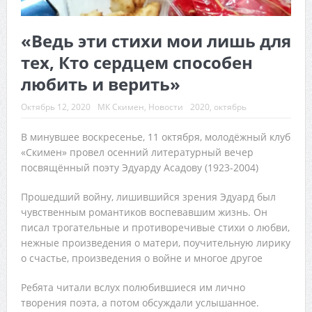
«Ведь эти стихи мои лишь для
тех, Кто сердцем способен
любить и верить»
Октябрь 12, 2020
МК Скимен
,
Новости
2020
,
октябрь
В минувшее воскресенье, 11 октября, молодёжный клуб
«Скимен» провел осенний литературный вечер
посвящённый поэту Эдуарду Асадову (1923-2004)
Прошедший войну, лишившийся зрения Эдуард был
чувственным романтиков воспевавшим жизнь. Он
писал трогательные и противоречивые стихи о любви,
нежные произведения о матери, поучительную лирику
о счастье, произведения о войне и многое другое
Ребята читали вслух полюбившиеся им лично
творения поэта, а потом обсуждали услышанное.