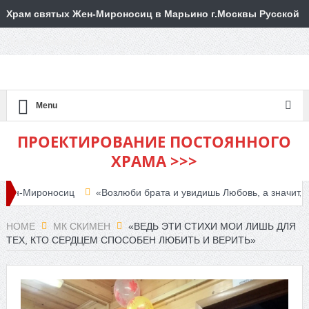
Храм святых Жен-Мироносиц в Марьино г.Москвы Русской
Православной Церкви
Menu
ПРОЕКТИРОВАНИЕ ПОСТОЯННОГО
ХРАМА >>>
Мироносиц
«Возлюби брата и увидишь Любовь, а значит, увидиш
 объявляет набор
HOME
МК СКИМЕН
«ВЕДЬ ЭТИ СТИХИ МОИ ЛИШЬ ДЛЯ
ТЕХ, КТО СЕРДЦЕМ СПОСОБЕН ЛЮБИТЬ И ВЕРИТЬ»