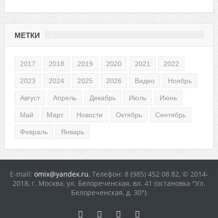
МЕТКИ
2017
2018
2019
2020
2021
2022
2023
2024
2025
2026
Видео
Ноябрь
Август
Апрель
Декабрь
Июль
Июнь
Май
Март
Новости
Октябрь
Сентябрь
Февраль
Январь
E-mail:
omix@yandex.ru
, Телефон: 8 (985) 452 08 82, © 2014-
2018, г. Москва, ул. Белореченская, вл. 41 (остановка "Ул.
Белореченская, д. 30")