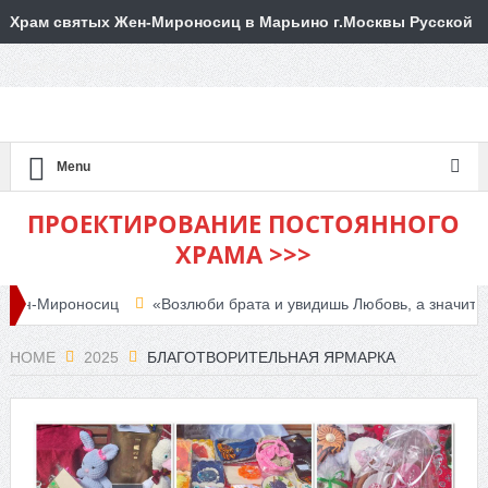
Храм святых Жен-Мироносиц в Марьино г.Москвы Русской
Православной Церкви
Menu
ПРОЕКТИРОВАНИЕ ПОСТОЯННОГО
ХРАМА >>>
-Мироносиц
«Возлюби брата и увидишь Любовь, а значит, увиди
я объявляет набор
HOME
2025
БЛАГОТВОРИТЕЛЬНАЯ ЯРМАРКА